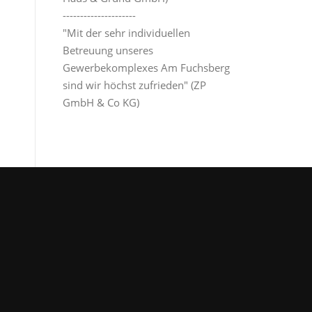
---------------------
"Mit der sehr individuellen
Betreuung unseres
Gewerbekomplexes Am Fuchsberg
sind wir höchst zufrieden" (ZP
GmbH & Co KG)