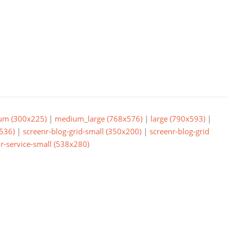
um (300x225)
|
medium_large (768x576)
|
large (790x593)
|
536)
|
screenr-blog-grid-small (350x200)
|
screenr-blog-grid
r-service-small (538x280)