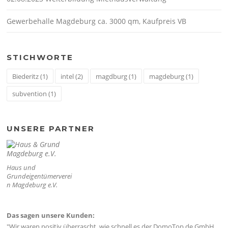
Gewerbehalle Magdeburg ca. 3000 qm, Kaufpreis VB
STICHWORTE
Biederitz
(1)
intel
(2)
magdburg
(1)
magdeburg
(1)
subvention
(1)
UNSERE PARTNER
Haus und
Grundeigentümerverei
n Magdeburg e.V.
Das sagen unsere Kunden:
"Wir waren positiv überrascht, wie schnell es der DomoTop.de GmbH