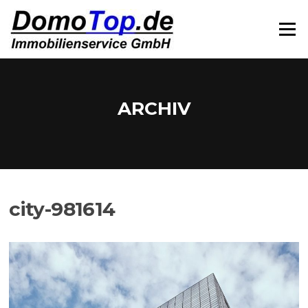
Zum
Inhalt
Menü
springen
ARCHIV
city-981614