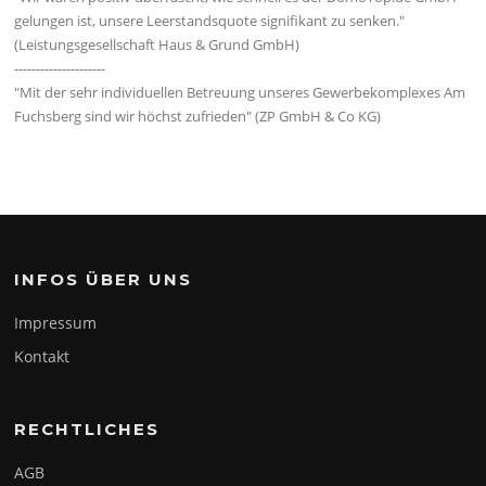
gelungen ist, unsere Leerstandsquote signifikant zu senken."
(Leistungsgesellschaft Haus & Grund GmbH)
---------------------
"Mit der sehr individuellen Betreuung unseres Gewerbekomplexes Am
Fuchsberg sind wir höchst zufrieden" (ZP GmbH & Co KG)
INFOS ÜBER UNS
Impressum
Kontakt
RECHTLICHES
AGB