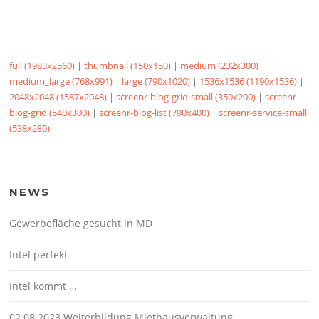
full (1983x2560)
|
thumbnail (150x150)
|
medium (232x300)
|
medium_large (768x991)
|
large (790x1020)
|
1536x1536 (1190x1536)
|
2048x2048 (1587x2048)
|
screenr-blog-grid-small (350x200)
|
screenr-
blog-grid (540x300)
|
screenr-blog-list (790x400)
|
screenr-service-small
(538x280)
NEWS
Gewerbefläche gesucht in MD
Intel perfekt
Intel kommt …
02.08.2023 Weiterbildung Miethausverwaltung