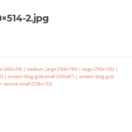
×514-2.jpg
m (300x74)
|
medium_large (768x190)
|
large (790x195)
|
7)
|
screenr-blog-grid-small (350x87)
|
screenr-blog-grid
r-service-small (538x133)