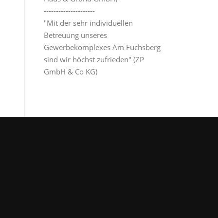
---------------------
"Mit der sehr individuellen
Betreuung unseres
Gewerbekomplexes Am Fuchsberg
sind wir höchst zufrieden" (ZP
GmbH & Co KG)