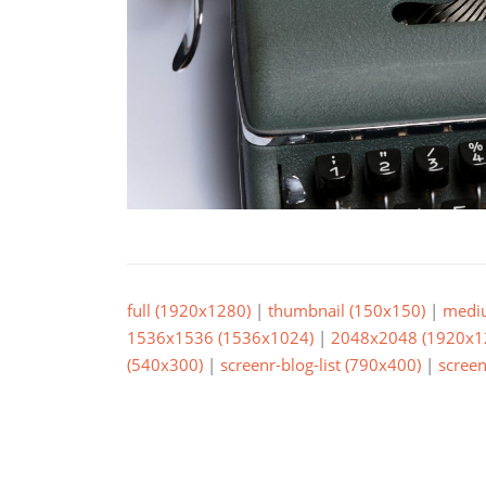
full (1920x1280)
|
thumbnail (150x150)
|
medi
1536x1536 (1536x1024)
|
2048x2048 (1920x1
(540x300)
|
screenr-blog-list (790x400)
|
screen