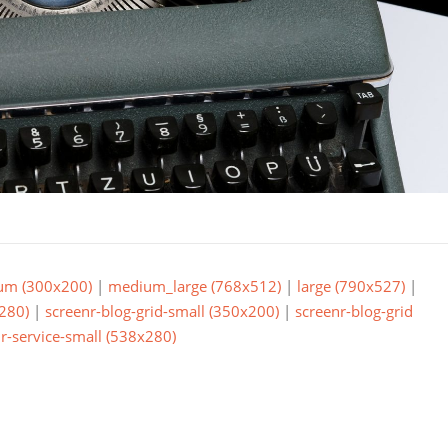
um (300x200)
|
medium_large (768x512)
|
large (790x527)
|
280)
|
screenr-blog-grid-small (350x200)
|
screenr-blog-grid
r-service-small (538x280)