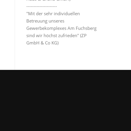
---------------------
"Mit der sehr individuellen
Betreuung unseres
Gewerbekomplexes Am Fuchsberg
sind wir höchst zufrieden" (ZP
GmbH & Co KG)