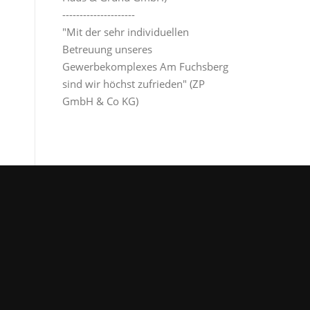
---------------------
"Mit der sehr individuellen
Betreuung unseres
Gewerbekomplexes Am Fuchsberg
sind wir höchst zufrieden" (ZP
GmbH & Co KG)