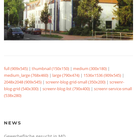
full (909x545)
|
thumbnail (150x150)
|
medium (300x180)
|
medium_large (768x460)
|
large (790x474)
|
1536x1536 (909x545)
|
2048x2048 (909x545)
|
screenr-blog-grid-small (350x200)
|
screenr-
blog-grid (540x300)
|
screenr-blog-list (790x400)
|
screenr-service-small
(538x280)
NEWS
Gewerbefläche gesucht in MD