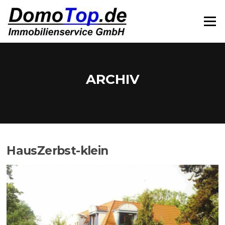
Zum
Inhalt
Menü
springen
ARCHIV
HausZerbst-klein