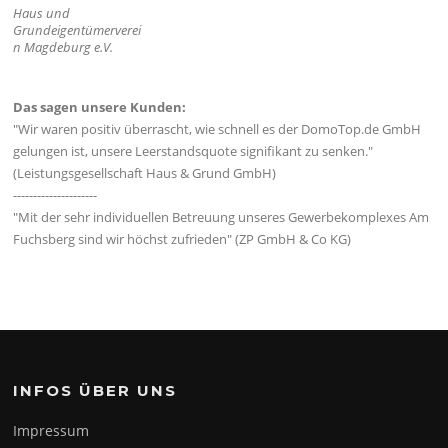
Haus und
Grundeigentümerverei
n Magdeburg e.V.
Das sagen unsere Kunden:
"Wir waren positiv überrascht, wie schnell es der DomoTop.de GmbH
gelungen ist, unsere Leerstandsquote signifikant zu senken."
(Leistungsgesellschaft Haus & Grund GmbH)
---------------------
"Mit der sehr individuellen Betreuung unseres Gewerbekomplexes Am
Fuchsberg sind wir höchst zufrieden" (ZP GmbH & Co KG)
INFOS ÜBER UNS
Impressum