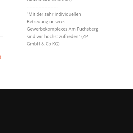
---------------------
"Mit der sehr individuellen
Betreuung unseres
Gewerbekomplexes Am Fuchsberg
sind wir höchst zufrieden" (ZP
GmbH & Co KG)
)