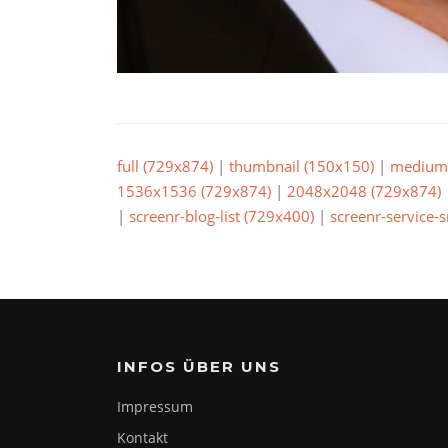
full (729x874)
|
thumbnail (150x150)
|
medium 
1536x1536 (729x874)
|
2048x2048 (729x874)
|
screenr-blog-list (729x400)
|
screenr-service-
INFOS ÜBER UNS
Impressum
Kontakt