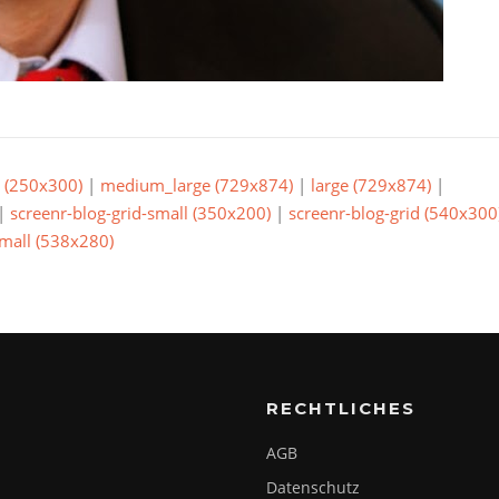
(250x300)
|
medium_large (729x874)
|
large (729x874)
|
|
screenr-blog-grid-small (350x200)
|
screenr-blog-grid (540x300
small (538x280)
RECHTLICHES
AGB
Datenschutz