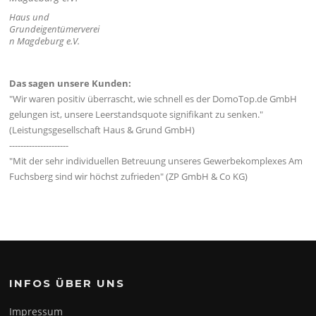
Haus und
Grundeigentümerverei
n Magdeburg e.V.
Das sagen unsere Kunden:
"Wir waren positiv überrascht, wie schnell es der DomoTop.de GmbH
gelungen ist, unsere Leerstandsquote signifikant zu senken."
(Leistungsgesellschaft Haus & Grund GmbH)
---------------------
"Mit der sehr individuellen Betreuung unseres Gewerbekomplexes Am
Fuchsberg sind wir höchst zufrieden" (ZP GmbH & Co KG)
INFOS ÜBER UNS
Impressum