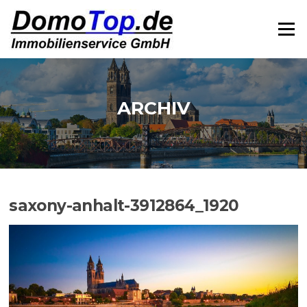
Zum
Inhalt
Menü
springen
ARCHIV
saxony-anhalt-3912864_1920