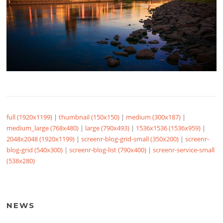
full (1920x1199)
|
thumbnail (150x150)
|
medium (300x187)
|
medium_large (768x480)
|
large (790x493)
|
1536x1536 (1536x959)
|
2048x2048 (1920x1199)
|
screenr-blog-grid-small (350x200)
|
screenr-
blog-grid (540x300)
|
screenr-blog-list (790x400)
|
screenr-service-small
(538x280)
NEWS