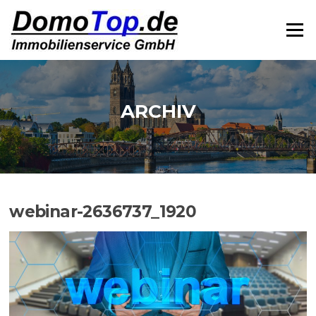
Zum
Inhalt
Menü
springen
ARCHIV
webinar-2636737_1920