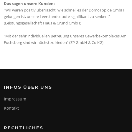
Das sagen unsere Kunden:
"Wir waren positiv überrascht, wie schnell es der DomoTop.de GmbH
gelungen ist, unsere Leerstandsquote signifikant zu senken."
(Leistungsgesellschaft Haus & Grund GmbH)
---------------------
"Mit der sehr individuellen Betreuung unseres Gewerbekomplexes Am
Fuchsberg sind wir höchst zufrieden" (ZP GmbH & Co KG)
INFOS ÜBER UNS
Impressum
Kontakt
RECHTLICHES