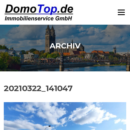
Zum
Inhalt
Menü
springen
ARCHIV
20210322_141047