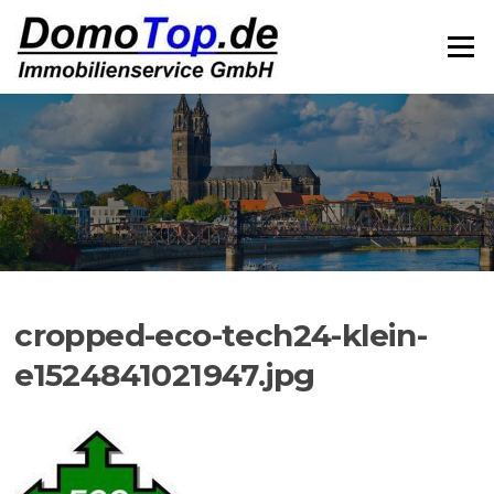
Zum
Inhalt
Menü
springen
cropped-eco-tech24-klein-
e1524841021947.jpg